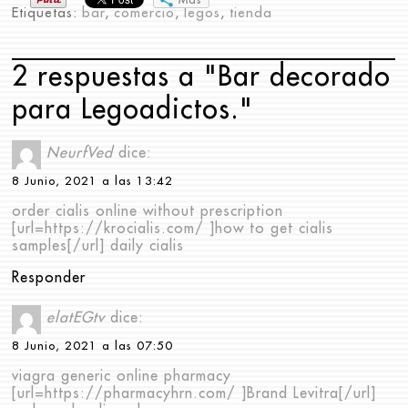
Más
Etiquetas:
bar
,
comercio
,
legos
,
tienda
2 respuestas a "Bar decorado
para Legoadictos."
NeurfVed
dice:
8 Junio, 2021 a las 13:42
order cialis online without prescription
[url=https://krocialis.com/ ]how to get cialis
samples[/url] daily cialis
Responder
elatEGtv
dice:
8 Junio, 2021 a las 07:50
viagra generic online pharmacy
[url=https://pharmacyhrn.com/ ]Brand Levitra[/url]