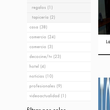
regalos
(1)
tapicería
(2)
casa
(38)
comercio
almacenaje
(24)
(4)
L
comercio
arte
escaparatismo
(1)
(3)
(13)
decocine/tv
baños
espacios
(4)
(17)
(23)
hotel
cocinas
iluminación
cosas para rodar
(4)
(8)
(11)
(12)
noticias
dormitorios
imagen corporativa
eventos
(10)
(4)
(8)
(16)
profesionales
escaleras
mobiliario
fiestas
exposiciones
(4)
(2)
(7)
(9)
(7)
videoactualidad
iluminación
seriestv
(9)
(14)
(1)
mueble
(5)