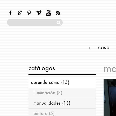
casa
ma
catálogos
aprende cómo
(15)
iluminación
(3)
manualidades
(13)
pintura
(5)