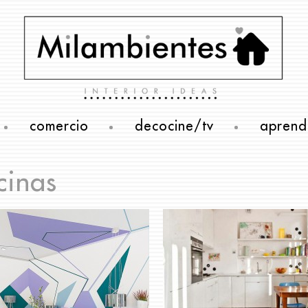
comercio
decocine/tv
aprend
cinas