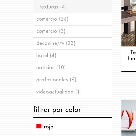
texturas
(4)
comercio
(24)
comercio
escaparatismo
(3)
(13)
decocine/tv
espacios
(17)
(23)
Te
hotel
iluminación
cosas para rodar
(4)
(11)
(12)
he
noticias
imagen corporativa
eventos
(10)
(4)
(16)
profesionales
mobiliario
fiestas
exposiciones
(4)
(7)
(9)
(7)
videoactualidad
seriestv
(9)
(1)
filtrar por color
rojo