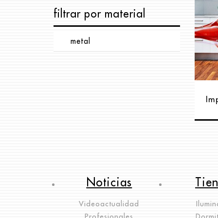
filtrar por material
metal
Im
Noticias
Tie
Videoactualidad
Ilumin
Profesionales
Dormit