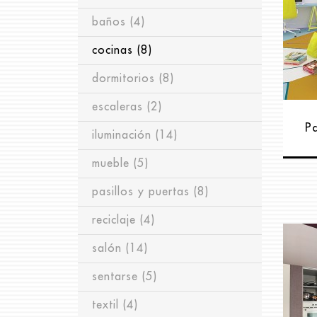
regalos
baños
(4)
(1)
tapicería
cocinas
(8)
(2)
dormitorios
(8)
escaleras
(2)
Pa
iluminación
(14)
mueble
(5)
pasillos y puertas
(8)
reciclaje
(4)
salón
(14)
sentarse
(5)
textil
(4)