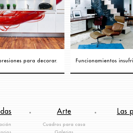
presiones para decorar.
Funcionamientos insufr
ndas
Arte
Las 
ación
Cuadros para casa
orios
Galerias