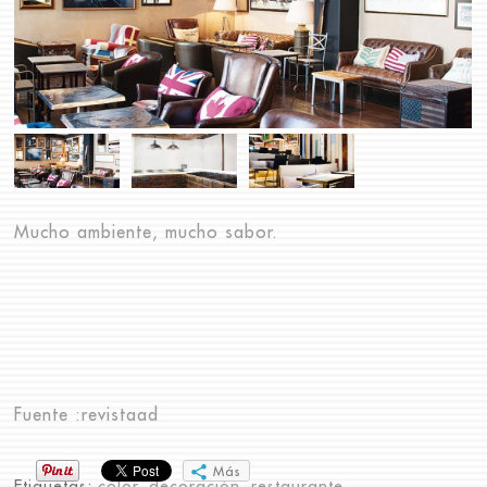
Mucho ambiente, mucho sabor.
Fuente :
revistaad
Más
Etiquetas:
color
,
decoración
,
restaurante