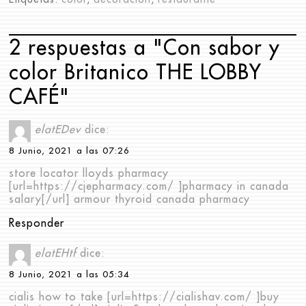
2 respuestas a "Con sabor y
color Britanico THE LOBBY
CAFÉ"
elatEDev
dice:
8 Junio, 2021 a las 07:26
store locator lloyds pharmacy
[url=https://cjepharmacy.com/ ]pharmacy in canada
salary[/url] armour thyroid canada pharmacy
Responder
elatEHtf
dice:
8 Junio, 2021 a las 05:34
cialis how to take [url=https://cialishav.com/ ]buy