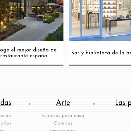
coge el mejor diseño de
Bar y biblioteca de la b
restaurante español
ndas
Arte
Las 
ación
Cuadros para casa
orios
Galerias
lón
Exposiciones