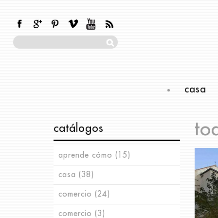
casa
to
catálogos
aprende cómo
(15)
casa
iluminación
(38)
(3)
comercio
manualidades
almacenaje
(24)
(4)
(13)
comercio
pintura
arte
escaparatismo
(1)
(5)
(3)
(13)