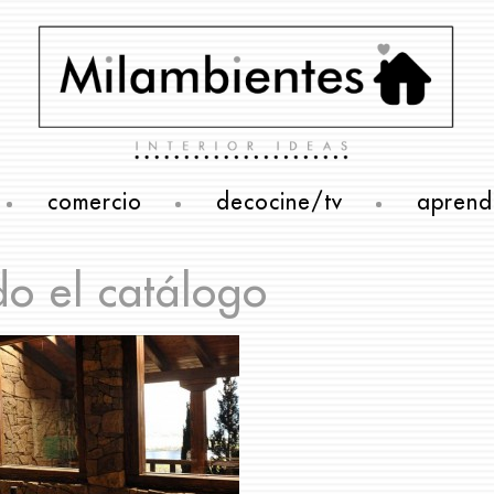
comercio
decocine/tv
aprend
do el catálogo