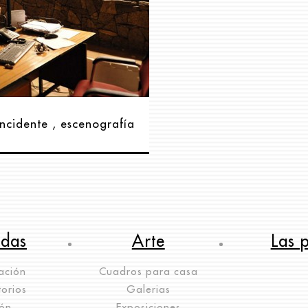
Incidente , escenografía
ndas
Arte
Las 
ación
Cuadros para casa
orios
Galerias
lón
Exposiciones